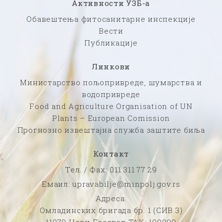
Активности УЗБ-а
Обавештења фитосанитарне инспекције
Вести
Публикације
Линкови
Министарство пољопривреде, шумарства и
водопривреде
Food and Agriculture Organisation of UN
Plants – European Comission
Прогнозно извештајна служба заштите биља
Контакт
Тел. / Фаx: 011 311 77 29
Емаил: upravabilje@minpolj.gov.rs
Адреса:
Омладинских бригада бр. 1 (СИВ 3)