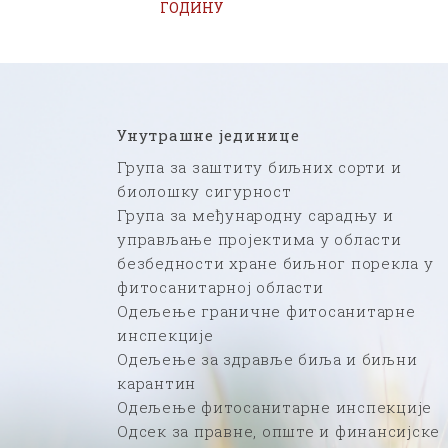
ГОДИНУ
Унутрашне јединице
Група за заштиту биљних сорти и
биолошку сигурност
Група за међународну сарадњу и
управљање пројектима у области
безбедности хране биљног порекла у
фитосанитарној области
Одељење граничне фитосанитарне
инспекције
Одељење за здравље биља и биљни
карантин
Одељење фитосанитарне инспекције
Одсек за правне, опште и финансијске