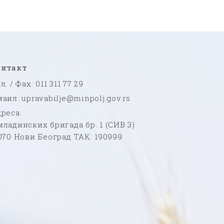
онтакт
л. / Фаx: 011 311 77 29
аил: upravabilje@minpolj.gov.rs
реса:
ладинских бригада бр. 1 (СИВ 3)
070 Нови Београд ТАК: 190999