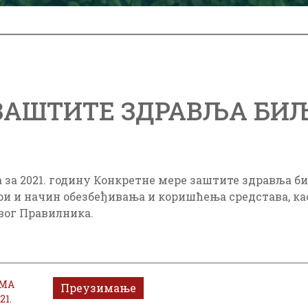
ЗАШТИТЕ ЗДРАВЉА БИЉА
за 2021. годину Конкретне мере заштите здравља би
вори и начин обезбеђивања и коришћења средстава, к
овог Правилника.
АМА
Преузимање
1.