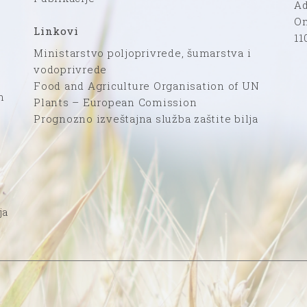
Ad
Om
Linkovi
11
Ministarstvo poljoprivrede, šumarstva i
vodoprivrede
Food and Agriculture Organisation of UN
n
Plants – European Comission
Prognozno izveštajna služba zaštite bilja
ja