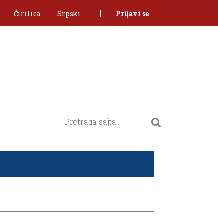
|
Ćirilica
Srpski
Prijavi se