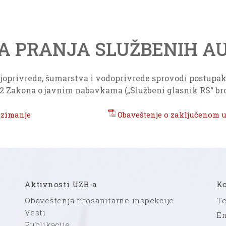
A PRANJA SLUŽBENIH A
oljoprivrede, šumarstva i vodoprivrede sprovodi postupa
2 Zakona o javnim nabavkama („Službeni glasnik RS“ broj 1
uzimanje
Obaveštenje o zaključenom 
Aktivnosti UZB-a
K
Obaveštenja fitosanitarne inspekcije
Te
Vesti
Em
Publikacije