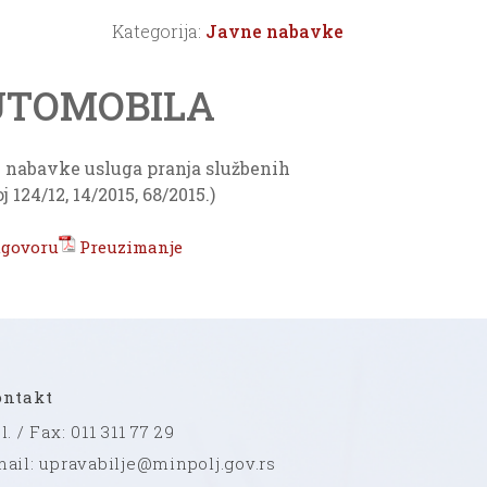
Kategorija:
Javne nabavke
UTOMOBILA
k nabavke usluga pranja službenih
24/12, 14/2015, 68/2015.)
ugovoru
Preuzimanje
ontakt
l. / Fax: 011 311 77 29
ail: upravabilje@minpolj.gov.rs