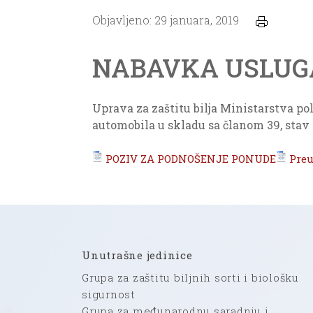
Objavljeno: 29 januara, 2019
NABAVKA USLUG
Uprava za zaštitu bilja Ministarstva p
automobila u skladu sa članom 39, stav 
POZIV ZA PODNOŠENJE PONUDE
Pre
Unutrašne jedinice
Grupa za zaštitu biljnih sorti i biološku
sigurnost
Grupa za međunarodnu saradnju i