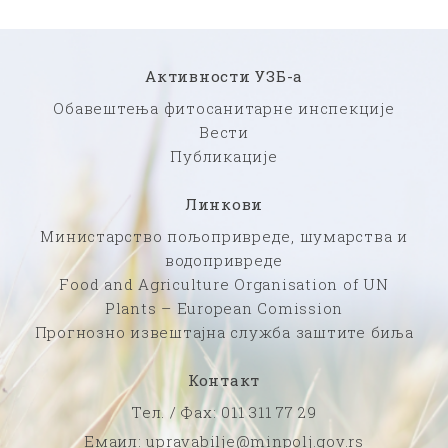
Активности УЗБ-а
Обавештења фитосанитарне инспекције
Вести
Публикације
Линкови
Министарство пољопривреде, шумарства и
водопривреде
Food and Agriculture Organisation of UN
Plants – European Comission
Прогнозно извештајна служба заштите биља
Контакт
Тел. / Фаx: 011 311 77 29
Емаил: upravabilje@minpolj.gov.rs