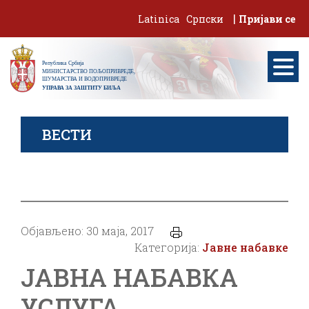
Skip
|
Latinica
Српски
Пријави се
to
content
ВЕСТИ
Објављено: 30 маја, 2017
Категорија:
Јавне набавке
ЈАВНА НАБАВКА
УСЛУГА