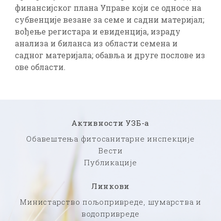
финансијског плана Управе који се односе на
субвенције везане за семе и садни материјал;
вођење регистара и евиденција, израду
анализа и биланса из области семена и
садног материјала; обавља и друге послове из
ове области.
Активности УЗБ-а
Обавештења фитосанитарне инспекције
Вести
Публикације
Линкови
Министарство пољопривреде, шумарства и
водопривреде