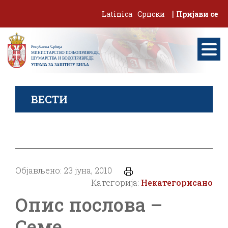
Skip
|
Latinica
Српски
Пријави се
to
content
ВЕСТИ
Објављено: 23 јуна, 2010
Категорија:
Некатегорисано
Опис послова –
Семе