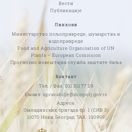
Вести
Публикације
Линкови
Министарство пољопривреде, шумарства и
водопривреде
Food and Agriculture Organisation of UN
Plants – European Comission
Прогнозно извештајна служба заштите биља
Контакт
Тел. / Фаx: 011 311 77 29
Емаил: upravabilje@minpolj.gov.rs
Адреса:
Омладинских бригада бр. 1 (СИВ 3)
11070 Нови Београд ТАК: 190999