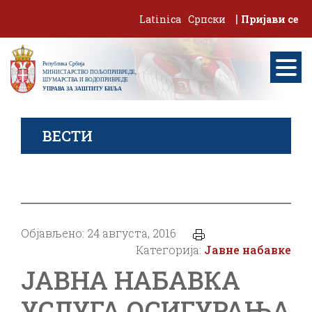
Skip
|
Latinica
Српски
Пријави се
to
content
ВЕСТИ
Објављено: 24 августа, 2016
Категорија:
Јавне набавке
ЈАВНА НАБАВКА
УСЛУГА ОСИГУРАЊА