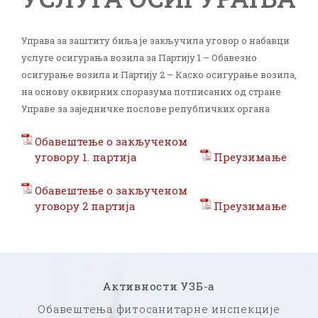
Управа за заштиту биља је закључила уговор о набавци
услуге осигурања возила за
Партију 1 – Обавезно
осигурање возила и
Партију 2 – Каско осигурање возила,
на основу оквирних споразума потписаних од стране
Управе за заједничке послове републичких органа
Обавештење о закљученом
уговору 1. партија
Преузимање
Обавештење о закљученом
уговору 2 партија
Преузимање
Активности УЗБ-а
Обавештења фитосанитарне инспекције