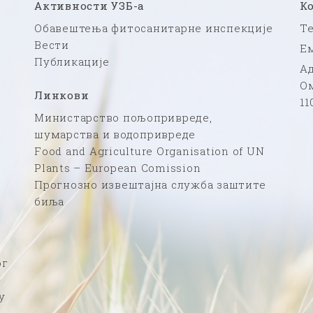
Активности УЗБ-а
К
Обавештења фитосанитарне инспекције
Те
Вести
Ем
Публикације
Ад
Ом
Линкови
11
Министарство пољопривреде,
шумарства и водопривреде
Food and Agriculture Organisation of UN
Plants – European Comission
Прогнозно извештајна служба заштите
биља
ог
у