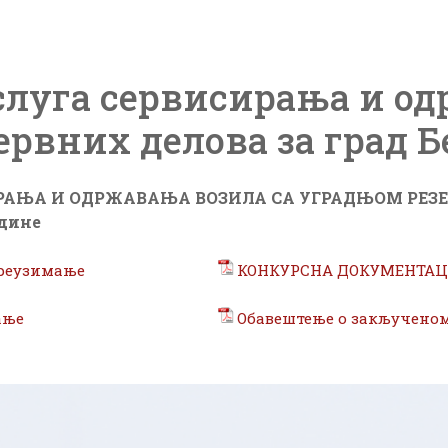
слуга сервисирања и о
ервних делова за град Б
РАЊА И ОДРЖАВАЊА ВОЗИЛА СА УГРАДЊОМ РЕЗЕР
одине
реузимање
КОНКУРСНА ДОКУМЕНТА
ање
Обавештење о закљученом