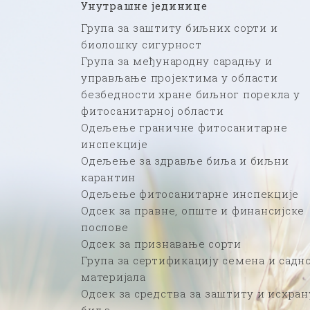
Унутрашне јединице
Група за заштиту биљних сорти и
биолошку сигурност
Група за међународну сарадњу и
управљање пројектима у области
безбедности хране биљног порекла у
фитосанитарној области
Одељење граничне фитосанитарне
инспекције
Одељење за здравље биља и биљни
карантин
Одељење фитосанитарне инспекције
Одсек за правне, опште и финансијске
послове
Одсек за признавање сорти
Група за сертификацију семена и садн
материјала
Одсек за средства за заштиту и исхран
биља