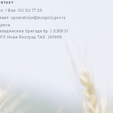
онтакт
л. / Фаx: 011 311 77 29
аил: upravabilje@minpolj.gov.rs
реса:
ладинских бригада бр. 1 (СИВ 3)
070 Нови Београд ТАК: 190999