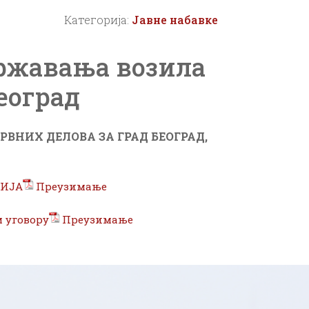
Категорија:
Јавне набавке
државања возила
еоград
ВНИХ ДЕЛОВА ЗА ГРАД БЕОГРАД
,
ЦИЈА
Преузимање
 уговору
Преузимање