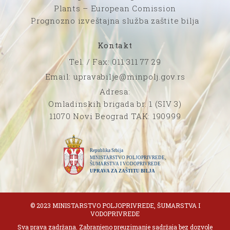
Plants – European Comission
Prognozno izveštajna služba zaštite bilja
Kontakt
Tel. / Fax: 011 311 77 29
Email: upravabilje@minpolj.gov.rs
Adresa:
Omladinskih brigada br. 1 (SIV 3)
11070 Novi Beograd TAK: 190999
© 2023 MINISTARSTVO POLJOPRIVREDE, ŠUMARSTVA I
VODOPRIVREDE
Sva prava zadržana. Zabranjeno preuzimanje sadržaja bez dozvole