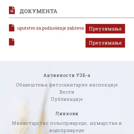
ДОКУМЕНТА
uputstvo za podnošenje zahteva
Преузимање
Преузимање
Активности УЗБ-а
Обавештења фитосанитарне инспекције
Вести
Публикације
Линкови
Министарство пољопривреде, шумарства и
водопривреде