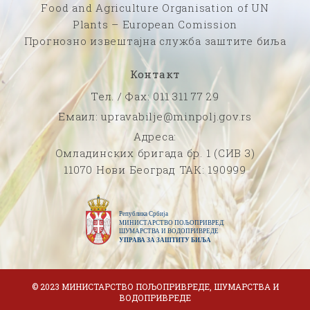
Food and Agriculture Organisation of UN
Plants – European Comission
Прогнозно извештајна служба заштите биља
Контакт
Тел. / Фаx: 011 311 77 29
Емаил: upravabilje@minpolj.gov.rs
Адреса:
Омладинских бригада бр. 1 (СИВ 3)
11070 Нови Београд ТАК: 190999
© 2023 МИНИСТАРСТВО ПОЉОПРИВРЕДЕ, ШУМАРСТВА И
ВОДОПРИВРЕДЕ