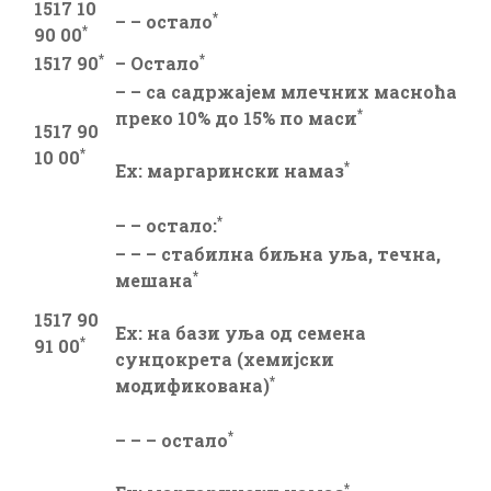
1517 10
*
– – остало
*
90 00
*
*
1517 90
– Остало
– – са садржајем млечних масноћа
*
преко 10% до 15% по маси
1517 90
*
10 00
*
Ex: маргарински намаз
*
– – остало:
– – – стабилна биљна уља, течна,
*
мешана
1517 90
Ex: на бази уља од семена
*
91 00
сунцокрета (хемијски
*
модификована)
*
– – – остало
*