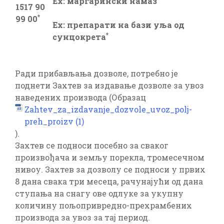
Ex: маргарински намаз
1517 90
*
99 00
Ex: препарати на бази уља од
*
сунцокрета
Ради прибављања дозволе, потребно је
поднети Захтев за издавање дозволе за увоз
наведених производа (Образац
Zahtev_za_izdavanje_dozvole_uvoz_polj-
preh_proizv (1)
).
Захтев се подноси посебно за сваког
произвођача и земљу порекла, тромесечном
нивоу. Захтев за дозволу се подноси у првих
8 дана свака три месеца, рачунајући од дана
ступања на снагу ове одлуке за укупну
количину пољопривредно-прехрамбених
производа за увоз за тај период.