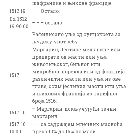
шафранике и њихове фракције
1512 19
– – Остало:
Ex 1512
– – – остало
19 90 00
Рафинисано уље од сунцокрета за
људску употребу
Маргарин; Јестиве мешавине или
препарати од масти или уља
животињског, биљног или
микробног порекла или од фракција
1517
различитих масти или уља из ове
главе, осим јестивих масти или уља
и њихових фракција из тарифног
броја 1516:
– Маргарин, искључујући течни
1517 10
маргарин:
1517 10
– – са садржајем млечних масноћа
10 00
преко 10% дo 15% по маси