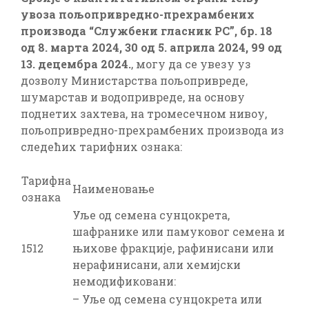
увоза пољопривредно-прехрамбених
производа
“Службени гласник РС”, бр. 18
од 8. марта 2024, 30 од 5. априла 2024, 99 од
13. децембра 2024.
, могу да се увезу уз
дозволу Министарства пољопривреде,
шумарстав и водопривредe, на основу
поднетих захтева, на тромесечном нивоу,
пољопривредно-прехрамбених производа из
следећих тарифних ознака:
Тарифна
Наименовање
ознака
Уље од семена сунцокрета,
шафранике или памуковог семена и
1512
њихове фракције, рафинисани или
нерафинисани, али хемијски
немодификовани:
– Уље од семена сунцокрета или