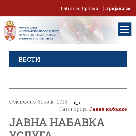
Skip
|
Latinica
Српски
Пријави се
to
content
ВЕСТИ
Објављено: 31 маја, 2013
Категорија:
Јавне набавке
ЈАВНА НАБАВКА
УСЛУГА