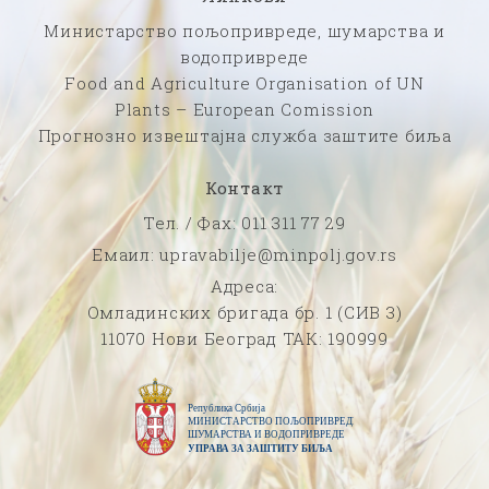
Министарство пољопривреде, шумарства и
водопривреде
Food and Agriculture Organisation of UN
Plants – European Comission
Прогнозно извештајна служба заштите биља
Контакт
Тел. / Фаx: 011 311 77 29
Емаил: upravabilje@minpolj.gov.rs
Адреса:
Омладинских бригада бр. 1 (СИВ 3)
11070 Нови Београд ТАК: 190999