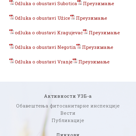
Odluka o obustavi Subotica
Преузимање
Odluka o obustavi Užice
Преузимање
odluka o obustavi Kragujevac
Преузимање
Odluka o obustavi Negotin
Преузимање
Odluka o obustavi Vranje
Преузимање
Активности УЗБ-а
Обавештења фитосанитарне инспекције
Вести
Публикације
Линкови