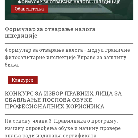
Обавештења
Формулар за отварање налога –
шпедиције
Формулар за отварање налога - модул граничне
фитосанитарне инспекције Управе за заштиту
биља.
Конкурси
КОНКУРС ЗА ИЗБОР ПРАВНИХ ЛИЦА ЗА
ОБАВЉАЊЕ ПОСЛОВА ОБУКЕ
ПРОФЕСИОНАЛНИХ КОРИСНИКА
На основу члана 3. Правилникa о програму,
начину спровођења обуке и начину провере
знања ради издавања сертификата