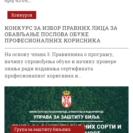
број 41/09,…
Конкурси
КОНКУРС ЗА ИЗБОР ПРАВНИХ ЛИЦА ЗА
ОБАВЉАЊЕ ПОСЛОВА ОБУКЕ
ПРОФЕСИОНАЛНИХ КОРИСНИКА
На основу члана 3. Правилникa о програму,
начину спровођења обуке и начину провере
знања ради издавања сертификата
професионалног корисника и…
Група за заштиту биљних