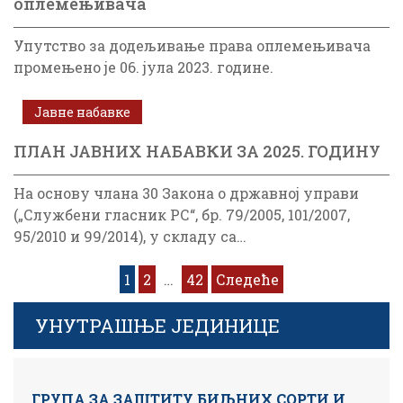
оплемењивача
Упутство за додељивање права оплемењивача
промењено је 06. јула 2023. године.
Јавне набавке
ПЛАН ЈАВНИХ НАБАВКИ ЗА 2025. ГОДИНУ
На основу члана 30 Закона о државној управи
(„Службени гласник РС“, бр. 79/2005, 101/2007,
95/2010 и 99/2014), у складу са…
Кретање
1
2
…
42
Следеће
чланака
УНУТРАШЊЕ ЈЕДИНИЦЕ
ГРУПА ЗА ЗАШТИТУ БИЉНИХ СОРТИ И