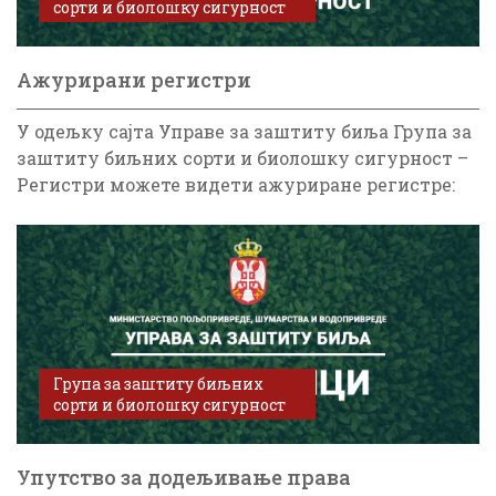
сорти и биолошку сигурност
Ажурирани регистри
У одељку сајта Управе за заштиту биља Група за
заштиту биљних сорти и биолошку сигурност –
Регистри можете видети ажуриране регистре:
Група за заштиту биљних
сорти и биолошку сигурност
Упутство за додељивање права