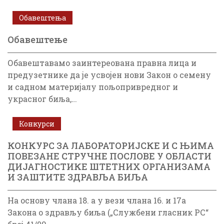
Обавештења
Обавештење
Обавештавамо заинтереована правна лица и
предузетнике да је усвојен нови Закон о семену
и садном материјалу пољопривредног и
украсног биља,…
Конкурси
КОНКУРС ЗА ЛАБОРАТОРИЈСКЕ И С ЊИМА
ПОВЕЗАНЕ СТРУЧНЕ ПОСЛОВЕ У ОБЛАСТИ
ДИЈАГНОСТИКЕ ШТЕТНИХ ОРГАНИЗАМА
И ЗАШТИТЕ ЗДРАВЉА БИЉА
На основу члана 18. а у вези члана 16. и 17а
Закона о здрављу биља („Службени гласник РС“