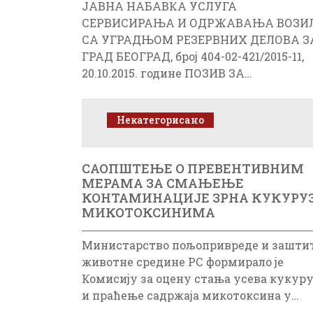
ЈАВНА НАБАВКА УСЛУГА
СЕРВИСИРАЊА И ОДРЖАВАЊА ВОЗИ
СА УГРАДЊОМ РЕЗЕРВНИХ ДЕЛОВА З
ГРАД БЕОГРАД, број 404-02-421/2015-11,
20.10.2015. године ПОЗИВ ЗА…
Некатегорисано
САОПШТЕЊЕ О ПРЕВЕНТИВНИМ
МЕРАМА ЗА СМАЊЕЊЕ
КОНТАМИНАЦИЈЕ ЗРНА КУКУРУ
МИКОТОКСИНИМА
Министарство пољопривреде и зашти
животне средине РС формирало је
Комисију за оцену стања усева кукур
и праћење садржаја микотоксина у…