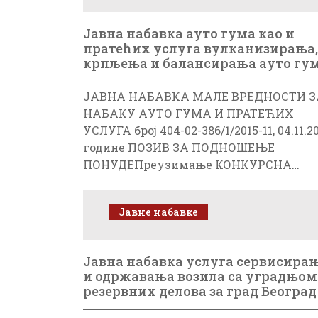
Jавна набавка ауто гума као и
пратећих услуга вулканизирања,
крпљења и балансирања ауто гу
ЈАВНА НАБАВКА МАЛЕ ВРЕДНОСТИ З
НАБАКУ АУТО ГУМА И ПРАТЕЋИХ
УСЛУГА број 404-02-386/1/2015-11, 04.11.20
године ПОЗИВ ЗА ПОДНОШЕЊЕ
ПОНУДЕПреузимање КОНКУРСНА…
Јавне набавке
Јавна набавка услуга сервисира
и одржавања возила са уградњом
резервних делова за град Београд