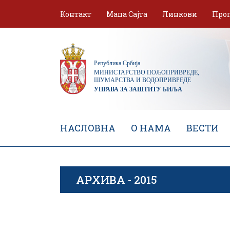
Skip
Контакт
Мапа Сајта
Линкови
Про
to
content
НАСЛОВНА
О НАМА
ВЕСТИ
АРХИВА - 2015