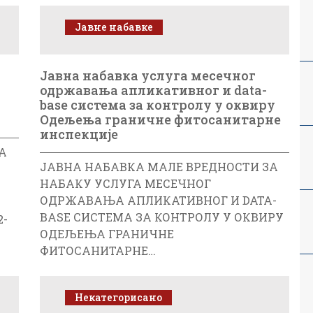
Јавне набавке
Jавна набавка услуга месечног
одржавања апликативног и data-
base система за контролу у оквиру
Одељења граничне фитосанитарне
инспекције
А
ЈАВНА НАБАВКА МАЛЕ ВРЕДНОСТИ ЗА
НАБАКУ УСЛУГА МЕСЕЧНОГ
ОДРЖАВАЊА АПЛИКАТИВНОГ И DATA-
BASE СИСТЕМА ЗА КОНТРОЛУ У ОКВИРУ
2-
ОДЕЉЕЊА ГРАНИЧНЕ
ФИТОСАНИТАРНЕ…
Некатегорисано