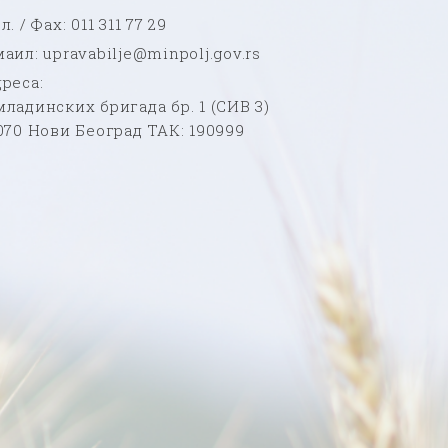
л. / Фаx: 011 311 77 29
аил: upravabilje@minpolj.gov.rs
реса:
ладинских бригада бр. 1 (СИВ 3)
070 Нови Београд ТАК: 190999