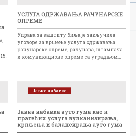
УСЛУГА ОДРЖАВАЊА РАЧУНАРСКЕ
ОПРЕМЕ
ма
Управа за заштиту биља је закључила
А
уговоре за вршење услуга одржавања
рачунарске опреме, рачунара, штампача
15.
и комуникационе опреме са уградњом…
Јавне набавке
ња
Jавна набавка ауто гума као и
пратећих услуга вулканизирања,
крпљења и балансирања ауто гума