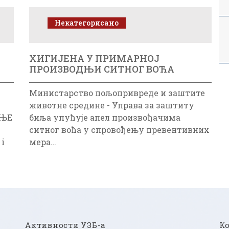
Некатегорисано
ХИГИЈЕНА У ПРИМАРНОЈ
ПРОИЗВОДЊИ СИТНОГ ВОЋА
Министарство пољопривреде и заштите
животне средине - Управа за заштиту
ЕЊЕ
биља упућује апел произвођачима
ситног воћа у спровођењу превентивних
i
мера…
Активности УЗБ-а
К