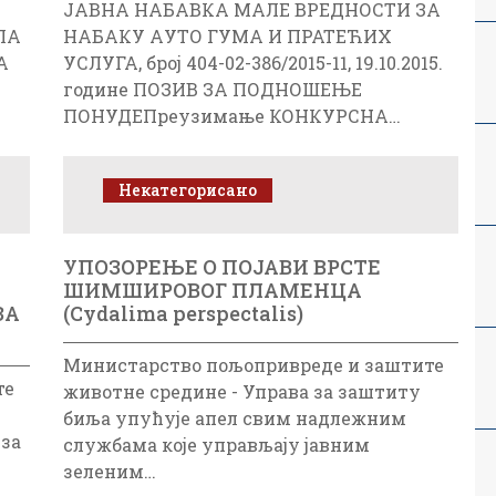
ЈАВНА НАБАВКА МАЛЕ ВРЕДНОСТИ ЗА
ЛА
НАБАКУ АУТО ГУМА И ПРАТЕЋИХ
А
УСЛУГА, број 404-02-386/2015-11, 19.10.2015.
године ПОЗИВ ЗА ПОДНОШЕЊЕ
ПОНУДЕПреузимање КОНКУРСНА…
Некатегорисано
УПОЗОРЕЊЕ О ПОЈАВИ ВРСТЕ
ШИМШИРОВОГ ПЛАМЕНЦА
ЗА
(Cydalima perspectalis)
Министарство пољопривреде и заштите
те
животне средине - Управа за заштиту
биља упућује апел свим надлежним
уза
службама које управљају јавним
зеленим…