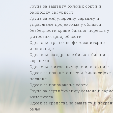
Група за заштиту биљних сорти и
биолошку сигурност
Група за међународну сарадњу и
управљање пројектима у области
безбедности хране биљног порекла у
фитосанитарној области
Одељење граничне фитосанитарне
инспекције
Одељење за здравље биља и биљни
карантин
Одељење фитосанитарне инспекције
Одсек за правне, опште и финансијске
послове
Одсек за признавање сорти
Група за сертификацију семена и садн
материјала
Одсек за средства за заштиту и исхран
биља