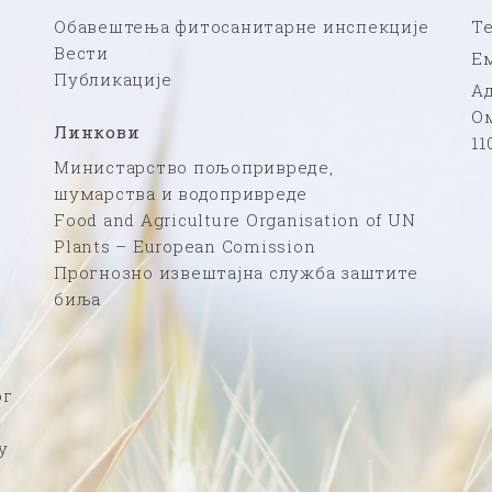
Обавештења фитосанитарне инспекције
Те
Вести
Ем
Публикације
Ад
Ом
Линкови
11
Министарство пољопривреде,
шумарства и водопривреде
Food and Agriculture Organisation of UN
Plants – European Comission
Прогнозно извештајна служба заштите
биља
ог
у